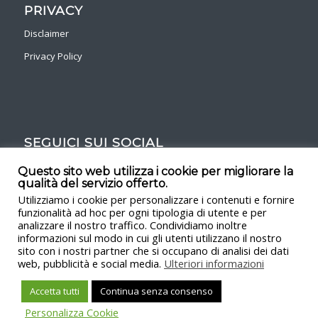
PRIVACY
Disclaimer
Privacy Policy
SEGUICI SUI SOCIAL
Facebook
Instagram
Questo sito web utilizza i cookie per migliorare la
qualità del servizio offerto.
Utilizziamo i cookie per personalizzare i contenuti e fornire
funzionalità ad hoc per ogni tipologia di utente e per
© Copyright – Imprenditoriamo 2014-2024
analizzare il nostro traffico. Condividiamo inoltre
FARRM SRLS P.iva 04075270928
informazioni sul modo in cui gli utenti utilizzano il nostro
sito con i nostri partner che si occupano di analisi dei dati
Powered by Numidio
web, pubblicità e social media.
Ulteriori informazioni
Accetta tutti
Continua senza consenso
Personalizza Cookie