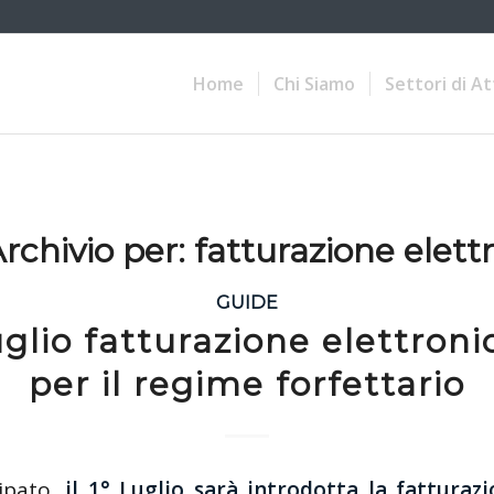
Home
Chi Siamo
Settori di At
rchivio per:
fatturazione elett
GUIDE
uglio fatturazione elettron
per il regime forfettario
ipato
,
il 1° Luglio sarà introdotta la fatturaz