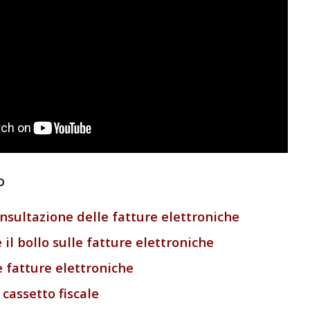
o
nsultazione delle fatture elettroniche
l bollo sulle fatture elettroniche
e fatture elettroniche
 cassetto fiscale