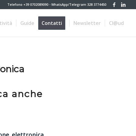
Telefono +39 0702089090 - WhatsApp/Telegram 328 3774450
tività
Guide
Contatti
Newsletter
Cl@ud
ronica
ica anche
ione elettronica