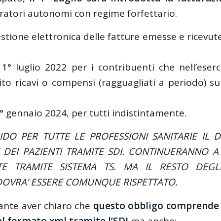
oratori autonomi con regime forfettario.
estione elettronica delle fatture emesse e ricevut
 1° luglio 2022 per i contribuenti che nell’eser
o ricavi o compensi (ragguagliati a periodo) su
1° gennaio 2024, per tutti indistintamente.
IDO PER TUTTE LE PROFESSIONI SANITARIE IL D
 DEI PAZIENTI TRAMITE SDI. CONTINUERANNO A 
TE TRAMITE SISTEMA TS. MA IL RESTO DEGL
 DOVRA’ ESSERE COMUNQUE RISPETTATO.
ante aver chiaro che
questo obbligo comprende n
el formato xml tramite l’SDI
ma anche: