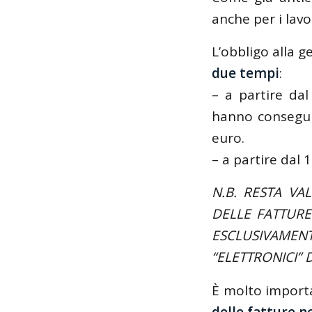
anche per i lav
L’obbligo alla g
due tempi
:
– a partire dal
hanno conseguit
euro.
– a partire dal 
N.B. RESTA VAL
DELLE FATTURE
ESCLUSIVAMEN
“ELETTRONICI”
È molto import
delle fatture n