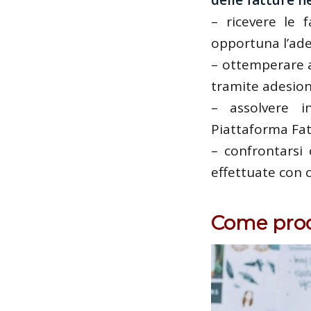
– ricevere le 
opportuna l’ades
– ottemperare ag
tramite adesione
– assolvere i
Piattaforma Fatt
– confrontarsi 
effettuate con 
Come pro