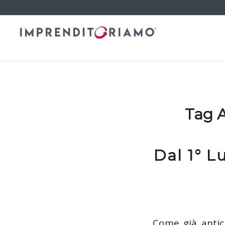
Tag A
Dal 1° L
Come già
antic